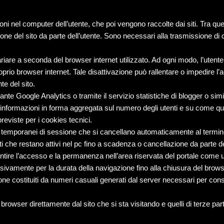
 nel computer dell’utente, che poi vengono raccolte dai siti. Tra que
ione del sito da parte dell’utente. Sono necessari alla trasmissione di 
iare a seconda del browser internet utilizzato. Ad ogni modo, l’utente 
rio browser internet. Tale disattivazione può rallentare o impedire l’a
te del sito.
e Google Analytics o tramite il servizio statistiche di blogger o similar
e informazioni in forma aggregata sul numero degli utenti e su come ques
reviste per i cookies tecnici.
s temporanei di sessione che si cancellano automaticamente al termine 
nti che restano attivi nel pc fino a scadenza o cancellazione da parte de
entire l’accesso e la permanenza nell’area riservata del portale come u
amente per la durata della navigazione fino alla chiusura del browser
ione costituiti da numeri casuali generati dal server necessari per conse
browser direttamente dal sito che si sta visitando e quelli di terze parti