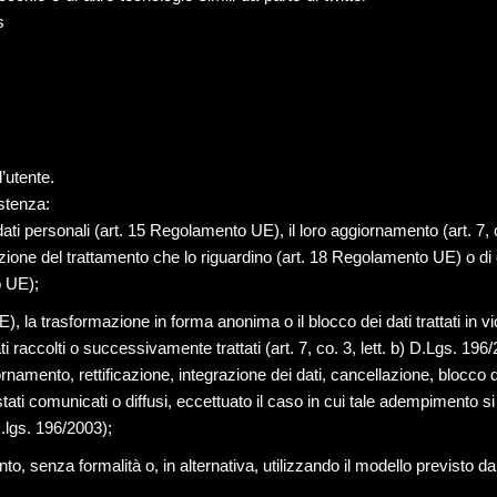
s
l’utente.
istenza:
ai dati personali (art. 15 Regolamento UE), il loro aggiornamento (art. 7,
mitazione del trattamento che lo riguardino (art. 18 Regolamento UE) o di
o UE);
), la trasformazione in forma anonima o il blocco dei dati trattati in v
ti raccolti o successivamente trattati (art. 7, co. 3, lett. b) D.Lgs. 196
ggiornamento, rettificazione, integrazione dei dati, cancellazione, bloc
no stati comunicati o diffusi, eccettuato il caso in cui tale adempimen
 D.lgs. 196/2003);
nto, senza formalità o, in alternativa, utilizzando il modello previsto 