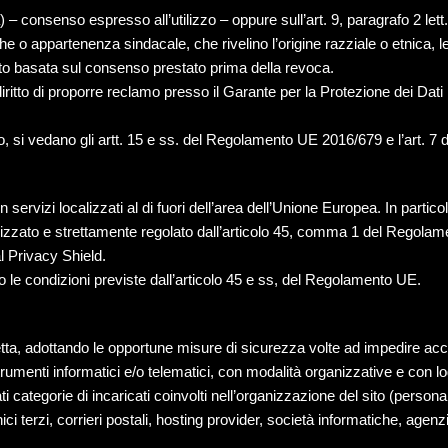
a) – consenso espresso all’utilizzo – oppure sull’art. 9, paragrafo 2 lett
iche o appartenenza sindacale, che rivelino l’origine razziale o etnica, le 
nto basata sul consenso prestato prima della revoca.
 diritto di proporre reclamo presso il Garante per la Protezione dei Dati
, si vedano gli artt. 15 e ss. del Regolamento UE 2016/679 e l’art. 7 
on servizi localizzati al di fuori dell’area dell’Unione Europea. In part
utorizzato e strettamente regolato dall’articolo 45, comma 1 del Regol
 Privacy Shield.
no le condizioni previste dall’articolo 45 e ss, del Regolamento UE.
corretta, adottando le opportune misure di sicurezza volte ad impedire a
trumenti informatici e/o telematici, con modalità organizzative e con log
ati categorie di incaricati coinvolti nell’organizzazione del sito (pers
ici terzi, corrieri postali, hosting provider, società informatiche, age