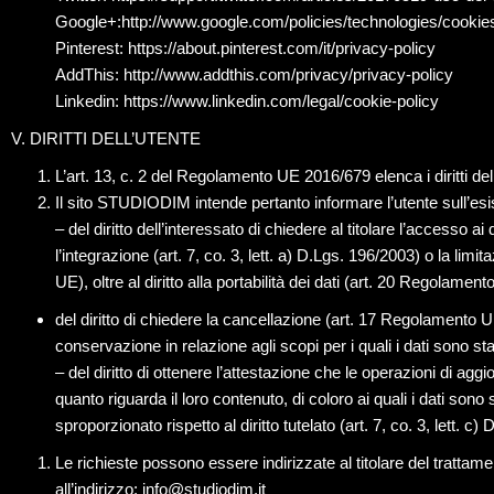
Google+:http://www.google.com/policies/technologies/cookie
Pinterest: https://about.pinterest.com/it/privacy-policy
AddThis: http://www.addthis.com/privacy/privacy-policy
Linkedin: https://www.linkedin.com/legal/cookie-policy
V. DIRITTI DELL’UTENTE
L’art. 13, c. 2 del Regolamento UE 2016/679 elenca i diritti del
Il sito STUDIODIM intende pertanto informare l’utente sull’es
– del diritto dell’interessato di chiedere al titolare l’accesso 
l’integrazione (art. 7, co. 3, lett. a) D.Lgs. 196/2003) o la li
UE), oltre al diritto alla portabilità dei dati (art. 20 Regolament
del diritto di chiedere la cancellazione (art. 17 Regolamento UE
conservazione in relazione agli scopi per i quali i dati sono sta
– del diritto di ottenere l’attestazione che le operazioni di a
quanto riguarda il loro contenuto, di coloro ai quali i dati so
sproporzionato rispetto al diritto tutelato (art. 7, co. 3, lett. c)
Le richieste possono essere indirizzate al titolare del trattame
all’indirizzo: info@studiodim.it