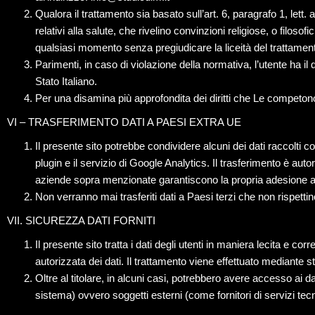
Qualora il trattamento sia basato sull’art. 6, paragrafo 1, lett. 
relativi alla salute, che rivelino convinzioni religiose, o filosof
qualsiasi momento senza pregiudicare la liceità del trattame
Parimenti, in caso di violazione della normativa, l’utente ha il
Stato Italiano.
Per una disamina più approfondita dei diritti che Le competono
VI – TRASFERIMENTO DATI A PAESI EXTRA UE
Il presente sito potrebbe condividere alcuni dei dati raccolti c
plugin e il servizio di Google Analytics. Il trasferimento è a
aziende sopra menzionate garantiscono la propria adesione al
Non verranno mai trasferiti dati a Paesi terzi che non rispetti
VII. SICUREZZA DATI FORNITI
Il presente sito tratta i dati degli utenti in maniera lecita e 
autorizzata dei dati. Il trattamento viene effettuato mediante s
Oltre al titolare, in alcuni casi, potrebbero avere accesso ai d
sistema) ovvero soggetti esterni (come fornitori di servizi tecn