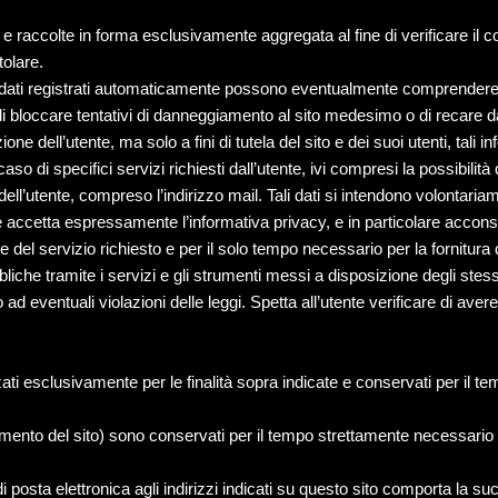
 raccolte in forma esclusivamente aggregata al fine di verificare il co
tolare.
us), i dati registrati automaticamente possono eventualmente comprende
e di bloccare tentativi di danneggiamento al sito medesimo o di recare d
zione dell’utente, ma solo a fini di tutela del sito e dei suoi utenti, tali i
o di specifici servizi richiesti dall’utente, ivi compresi la possibilità 
 dell’utente, compreso l’indirizzo mail. Tali dati si intendono volontaria
accetta espressamente l’informativa privacy, e in particolare acconsent
e del servizio richiesto e per il solo tempo necessario per la fornitura 
ubbliche tramite i servizi e gli strumenti messi a disposizione degli st
ad eventuali violazioni delle leggi. Spetta all’utente verificare di avere
zzati esclusivamente per le finalità sopra indicate e conservati per il t
eggiamento del sito) sono conservati per il tempo strettamente necessario
 di posta elettronica agli indirizzi indicati su questo sito comporta la s