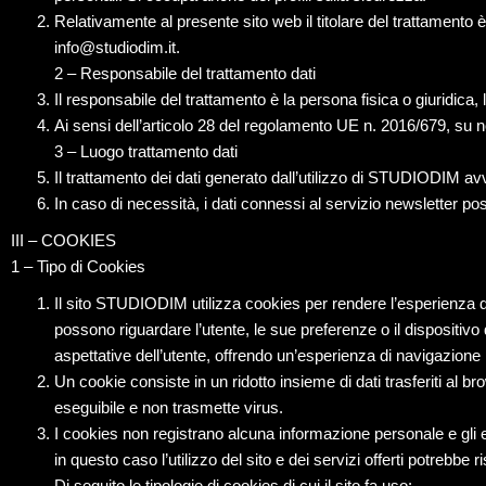
Relativamente al presente sito web il titolare del trattamento
info@studiodim.it.
2 – Responsabile del trattamento dati
Il responsabile del trattamento è la persona fisica o giuridica, l
Ai sensi dell’articolo 28 del regolamento UE n. 2016/679, su 
3 – Luogo trattamento dati
Il trattamento dei dati generato dall’utilizzo di STUDIODIM av
In caso di necessità, i dati connessi al servizio newsletter pos
III – COOKIES
1 – Tipo di Cookies
Il sito STUDIODIM utilizza cookies per rendere l’esperienza di 
possono riguardare l’utente, le sue preferenze o il dispositivo
aspettative dell’utente, offrendo un’esperienza di navigazion
Un cookie consiste in un ridotto insieme di dati trasferiti al 
eseguibile e non trasmette virus.
I cookies non registrano alcuna informazione personale e gli eve
in questo caso l’utilizzo del sito e dei servizi offerti potreb
Di seguito le tipologie di cookies di cui il sito fa uso: