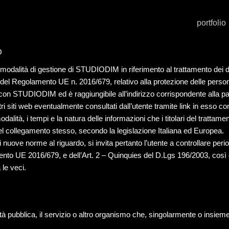
portfolio
O
e modalità di gestione di STUDIODIM in riferimento al trattamento dei 
3 del Regolamento UE n. 2016/679, relativo alla protezione delle person
ono con STUDIODIM ed è raggiungibile all’indirizzo corrispondente alla p
siti web eventualmente consultati dall’utente tramite link in esso con
alità, i tempi e la natura delle informazioni che i titolari del trattam
collegamento stesso, secondo la legislazione Italiana ed Europea.
 nuove norme al riguardo, si invita pertanto l’utente a controllare per
amento UE 2016/679, e dell’Art. 2 – Quinquies del D.Lgs 196/2003, così
 le veci.
orità pubblica, il servizio o altro organismo che, singolarmente o insieme 