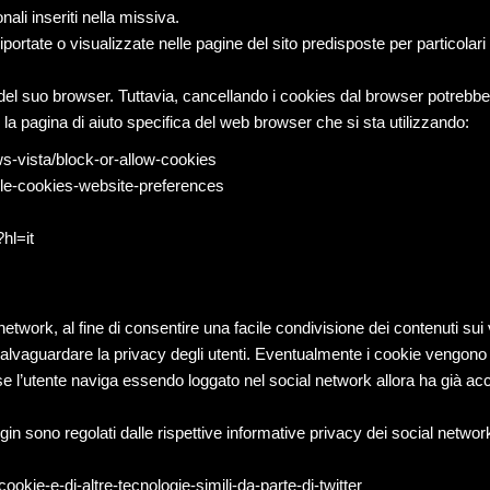
nali inseriti nella missiva.
ortate o visualizzate nelle pagine del sito predisposte per particolari s
 del suo browser. Tuttavia, cancellando i cookies dal browser potrebbe
 la pagina di aiuto specifica del web browser che si sta utilizzando:
s-vista/block-or-allow-cookies
able-cookies-website-preferences
hl=it
 network, al fine di consentire una facile condivisione dei contenuti su
alvaguardare la privacy degli utenti. Eventualmente i cookie vengono i
 se l’utente naviga essendo loggato nel social network allora ha già ac
in sono regolati dalle rispettive informative privacy dei social network, 
ookie-e-di-altre-tecnologie-simili-da-parte-di-twitter