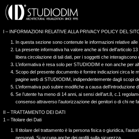
STUDIODIM
rendering
3D di
architettura
I – INFORMAZIONI RELATIVE ALLA PRIVACY POLICY DEL SIT
In questa sezione sono contenute le informazioni relative all
La presente informativa ha valore anche ai fini dell’articolo 1
libera circolazione di tali dati, per i soggetti che interagisc
L’informativa è resa solo per STUDIODIM e non anche per altri 
Scopo del presente documento è fornire indicazioni circa le mod
pagine web di STUDIODIM, indipendentemente dagli scopi del 
L’informativa può subire modifiche a causa dell’introduzione di
Se l’utente ha meno di 14 anni, ai sensi dell’art.8, c.1 regol
consenso attraverso l’autorizzazione dei genitori o di chi ne fa
II – TRATTAMENTO DEI DATI
1 – Titolare dei Dati
Il titolare del trattamento è la persona fisica o giuridica, l’aut
personali. Si occupa anche dei profili sulla sicurezza.