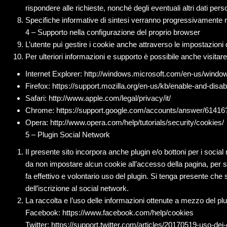
rispondere alle richieste, nonché degli eventuali altri dati perso
Specifiche informative di sintesi verranno progressivamente rip
4 – Supporto nella configurazione del proprio browser
L’utente puì gestire i cookie anche attraverso le impostazioni
Per ulteriori informazioni e supporto è possibile anche visitare
Internet Explorer: http://windows.microsoft.com/en-us/window
Firefox: https://support.mozilla.org/en-us/kb/enable-and-dis
Safari: http://www.apple.com/legal/privacy/it/
Chrome: https://support.google.com/accounts/answer/61416?
Opera: http://www.opera.com/help/tutorials/security/cookies/
5 – Plugin Social Network
Il presente sito incorpora anche plugin e/o bottoni per i social
da non impostare alcun cookie all’accesso della pagina, per s
fa effettivo e volontario uso del plugin. Si tenga presente che
dell’iscrizione al social network.
La raccolta e l’uso delle informazioni ottenute a mezzo del plug
Facebook: https://www.facebook.com/help/cookies
Twitter: https://support.twitter.com/articles/20170519-uso-dei-c