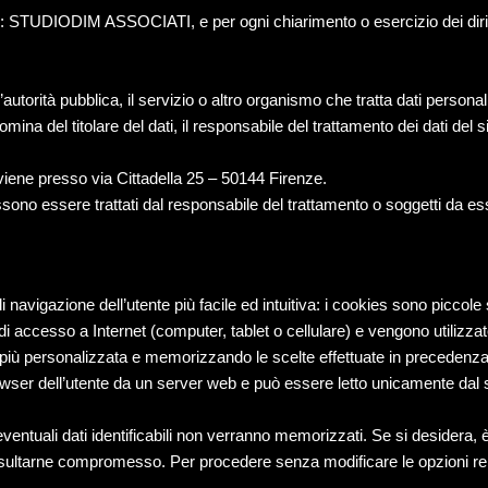
 è: STUDIODIM ASSOCIATI, e per ogni chiarimento o esercizio dei diritti
’autorità pubblica, il servizio o altro organismo che tratta dati personal
nomina del titolare del dati, il responsabile del trattamento dei dati
viene presso via Cittadella 25 – 50144 Firenze.
sono essere trattati dal responsabile del trattamento o soggetti da esso
navigazione dell’utente più facile ed intuitiva: i cookies sono piccol
 di accesso a Internet (computer, tablet o cellulare) e vengono utilizza
e più personalizzata e memorizzando le scelte effettuate in precedenza
browser dell’utente da un server web e può essere letto unicamente dal s
ntuali dati identificabili non verranno memorizzati. Se si desidera, è po
be risultarne compromesso. Per procedere senza modificare le opzioni re